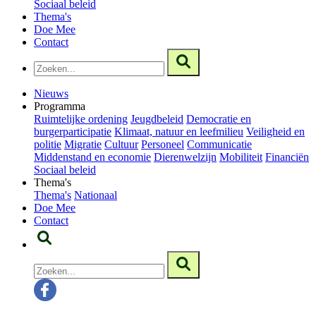
Sociaal beleid
Thema's
Doe Mee
Contact
Nieuws
Programma
Ruimtelijke ordening
Jeugdbeleid
Democratie en
burgerparticipatie
Klimaat, natuur en leefmilieu
Veiligheid en
politie
Migratie
Cultuur
Personeel
Communicatie
Middenstand en economie
Dierenwelzijn
Mobiliteit
Financiën
Sociaal beleid
Thema's
Thema's
Nationaal
Doe Mee
Contact