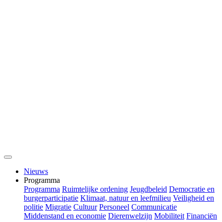
Nieuws
Programma
Programma
Ruimtelijke ordening
Jeugdbeleid
Democratie en
burgerparticipatie
Klimaat, natuur en leefmilieu
Veiligheid en
politie
Migratie
Cultuur
Personeel
Communicatie
Middenstand en economie
Dierenwelzijn
Mobiliteit
Financiën